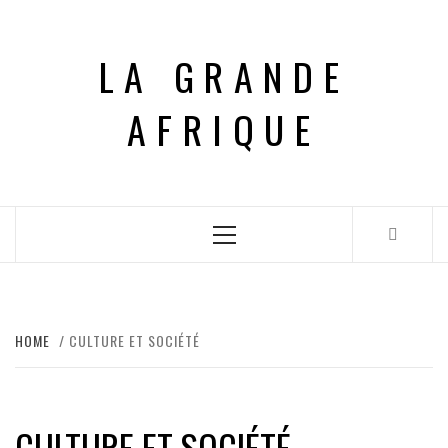
Skip
to
LA GRANDE
content
AFRIQUE
Primary
Menu
HOME
CULTURE ET SOCIÉTÉ
CULTURE ET SOCIÉTÉ